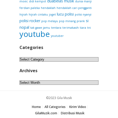
duabelas musik
movic
didi kempot
dunia manji
ferdian paleka
hendaklah
hendaklah cari pengganti
lucu
polisi
hijrah
hijrah cintaku
joget
polisi nyanyi
polisi rocker
si
pop melayu
pop minang
prank
nopal
tak gawe jamu
tentara
terimakasih
tiara
tni
youtube
youtuber
Categories
Categories
Archives
Archives
©2023 Gila Musik
Home
All Categories
Kirim Video
GilaMuzik.com
Distribusi Musik