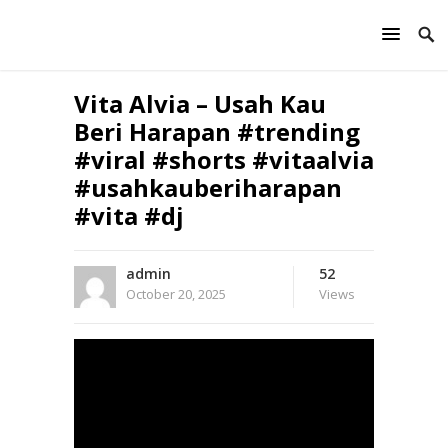
Vita Alvia – Usah Kau
Beri Harapan #trending
#viral #shorts #vitaalvia
#usahkauberiharapan
#vita #dj
admin
52
October 20, 2025
Views