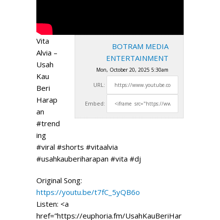
Vita
BOTRAM MEDIA
Alvia –
ENTERTAINMENT
Usah
Mon, October 20, 2025 5:30am
Kau
URL:
Beri
Harap
Embed:
an
#trend
ing
#viral #shorts #vitaalvia
#usahkauberiharapan #vita #dj
Original Song:
https://youtu.be/t7fC_5yQB6o
Listen: <a
href=”https://euphoria.fm/UsahKauBeriHar