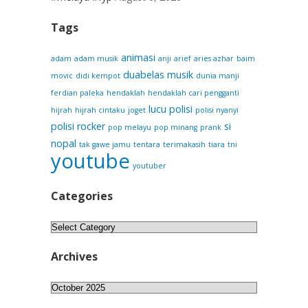
Tags
animasi
adam
adam musik
anji
arief
aries azhar
baim
duabelas musik
movic
didi kempot
dunia manji
ferdian paleka
hendaklah
hendaklah cari pengganti
lucu
polisi
hijrah
hijrah cintaku
joget
polisi nyanyi
polisi rocker
si
pop melayu
pop minang
prank
nopal
tak gawe jamu
tentara
terimakasih
tiara
tni
youtube
youtuber
Categories
Categories
Archives
Archives