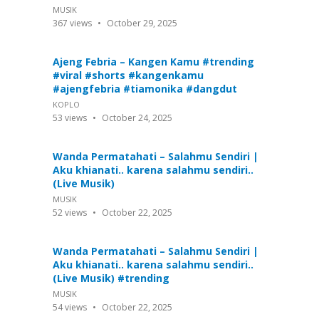
MUSIK
367
views
October 29, 2025
Ajeng Febria – Kangen Kamu #trending
#viral #shorts #kangenkamu
#ajengfebria #tiamonika #dangdut
KOPLO
53
views
October 24, 2025
Wanda Permatahati – Salahmu Sendiri |
Aku khianati.. karena salahmu sendiri..
(Live Musik)
MUSIK
52
views
October 22, 2025
Wanda Permatahati – Salahmu Sendiri |
Aku khianati.. karena salahmu sendiri..
(Live Musik) #trending
MUSIK
54
views
October 22, 2025