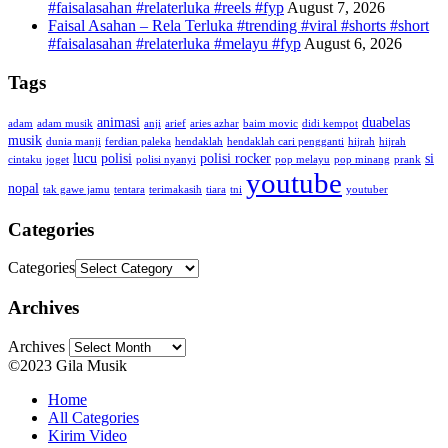
#faisalasahan #relaterluka #reels #fyp
August 7, 2026
Faisal Asahan – Rela Terluka #trending #viral #shorts #short
#faisalasahan #relaterluka #melayu #fyp
August 6, 2026
Tags
animasi
duabelas
adam
adam musik
anji
arief
aries azhar
baim movic
didi kempot
musik
dunia manji
ferdian paleka
hendaklah
hendaklah cari pengganti
hijrah
hijrah
lucu
polisi
polisi rocker
si
cintaku
joget
polisi nyanyi
pop melayu
pop minang
prank
youtube
nopal
tak gawe jamu
tentara
terimakasih
tiara
tni
youtuber
Categories
Categories
Archives
Archives
©2023 Gila Musik
Home
All Categories
Kirim Video