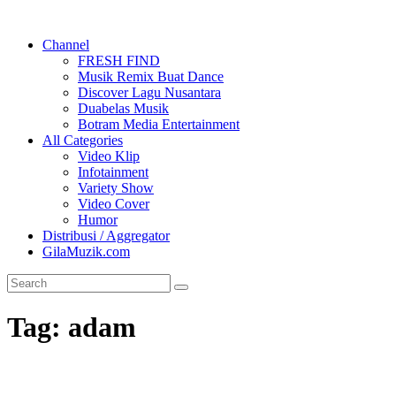
Channel
FRESH FIND
Musik Remix Buat Dance
Discover Lagu Nusantara
Duabelas Musik
Botram Media Entertainment
All Categories
Video Klip
Infotainment
Variety Show
Video Cover
Humor
Distribusi / Aggregator
GilaMuzik.com
Tag:
adam