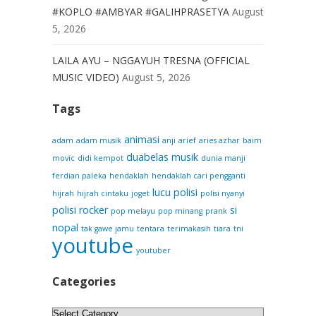
#KOPLO #AMBYAR #GALIHPRASETYA
August
5, 2026
LAILA AYU – NGGAYUH TRESNA (OFFICIAL
MUSIC VIDEO)
August 5, 2026
Tags
animasi
adam
adam musik
anji
arief
aries azhar
baim
duabelas musik
movic
didi kempot
dunia manji
ferdian paleka
hendaklah
hendaklah cari pengganti
lucu
polisi
hijrah
hijrah cintaku
joget
polisi nyanyi
polisi rocker
si
pop melayu
pop minang
prank
nopal
tak gawe jamu
tentara
terimakasih
tiara
tni
youtube
youtuber
Categories
Categories