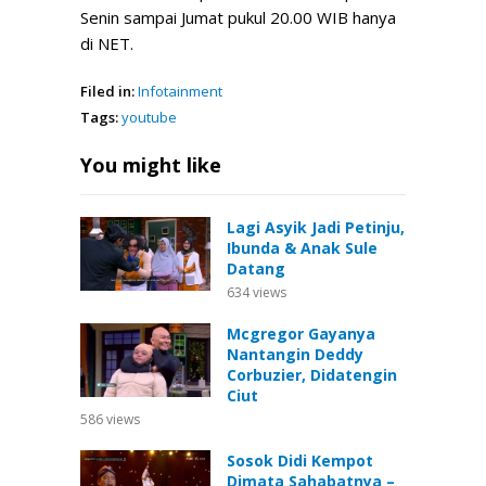
Senin sampai Jumat pukul 20.00 WIB hanya
di NET.
Filed in:
Infotainment
Tags:
youtube
You might like
Lagi Asyik Jadi Petinju,
Ibunda & Anak Sule
Datang
634
views
Mcgregor Gayanya
Nantangin Deddy
Corbuzier, Didatengin
Ciut
586
views
Sosok Didi Kempot
Dimata Sahabatnya –