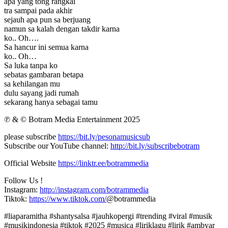
apa yang tong rangkai
tra sampai pada akhir
sejauh apa pun sa berjuang
namun sa kalah dengan takdir karna
ko.. Oh….
Sa hancur ini semua karna
ko.. Oh…
Sa luka tanpa ko
sebatas gambaran betapa
sa kehilangan mu
dulu sayang jadi rumah
sekarang hanya sebagai tamu
℗ & © Botram Media Entertainment 2025
please subscribe
https://bit.ly/pesonamusicsub
Subscribe our YouTube channel:
http://bit.ly/subscribebotram
Official Website
https://linktr.ee/botrammedia
Follow Us !
Instagram:
http://instagram.com/botrammedia
Tiktok:
https://www.tiktok.com/
@botrammedia
#liaparamitha #shantysalsa #jauhkopergi #trending #viral #musik
#musikindonesia #tiktok #2025 #musica #liriklagu #lirik #ambyar