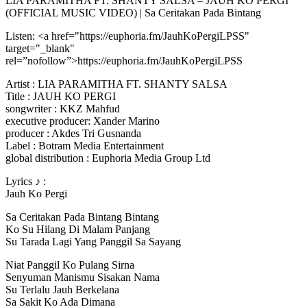
LIA PARAMITHA FT. SHANTY SALSA – JAUH KO PERGI
(OFFICIAL MUSIC VIDEO) | Sa Ceritakan Pada Bintang
Listen: <a href="https://euphoria.fm/JauhKoPergiLPSS"
target="_blank"
rel=”nofollow”>https://euphoria.fm/JauhKoPergiLPSS
Artist : LIA PARAMITHA FT. SHANTY SALSA
Title : JAUH KO PERGI
songwriter : KKZ Mahfud
executive producer: Xander Marino
producer : Akdes Tri Gusnanda
Label : Botram Media Entertainment
global distribution : Euphoria Media Group Ltd
Lyrics ♪ :
Jauh Ko Pergi
Sa Ceritakan Pada Bintang Bintang
Ko Su Hilang Di Malam Panjang
Su Tarada Lagi Yang Panggil Sa Sayang
Niat Panggil Ko Pulang Sirna
Senyuman Manismu Sisakan Nama
Su Terlalu Jauh Berkelana
Sa Sakit Ko Ada Dimana