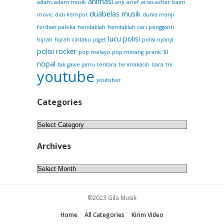
animasi
adam
adam musik
anji
arief
aries azhar
baim
duabelas musik
movic
didi kempot
dunia manji
ferdian paleka
hendaklah
hendaklah cari pengganti
lucu
polisi
hijrah
hijrah cintaku
joget
polisi nyanyi
polisi rocker
si
pop melayu
pop minang
prank
nopal
tak gawe jamu
tentara
terimakasih
tiara
tni
youtube
youtuber
Categories
Categories
Archives
Archives
©2023 Gila Musik
Home
All Categories
Kirim Video