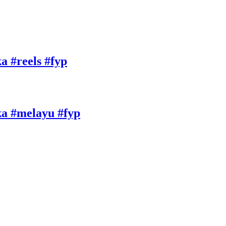
a #reels #fyp
uka #melayu #fyp