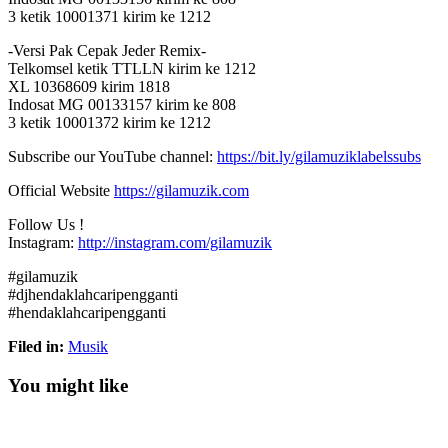
3 ketik 10001371 kirim ke 1212
-Versi Pak Cepak Jeder Remix-
Telkomsel ketik TTLLN kirim ke 1212
XL 10368609 kirim 1818
Indosat MG 00133157 kirim ke 808
3 ketik 10001372 kirim ke 1212
Subscribe our YouTube channel:
https://bit.ly/gilamuziklabelssubs
Official Website
https://gilamuzik.com
Follow Us !
Instagram:
http://instagram.com/gilamuzik
#gilamuzik
#djhendaklahcaripengganti
#hendaklahcaripengganti
Filed in:
Musik
You might like