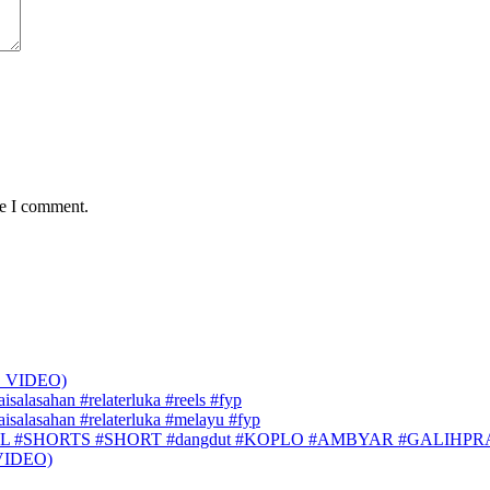
me I comment.
 VIDEO)
aisalasahan #relaterluka #reels #fyp
faisalasahan #relaterluka #melayu #fyp
L #SHORTS #SHORT #dangdut #KOPLO #AMBYAR #GALIHP
VIDEO)