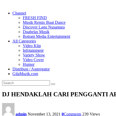
Channel
FRESH FIND
Musik Remix Buat Dance
Discover Lagu Nusantara
Duabelas Musik
Botram Media Entertainment
All Categories
Video Klip
Infotainment
Variety Show
Video Cover
Humor
Distribusi / Aggregator
GilaMuzik.com
DJ HENDAKLAH CARI PENGGANTI AR
admin
November 13, 2021
0
Comments
239
Views