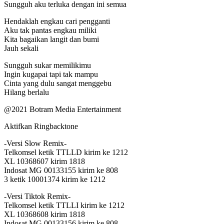
Sungguh aku terluka dengan ini semua
Hendaklah engkau cari pengganti
Aku tak pantas engkau miliki
Kita bagaikan langit dan bumi
Jauh sekali
Sungguh sukar memilikimu
Ingin kugapai tapi tak mampu
Cinta yang dulu sangat menggebu
Hilang berlalu
@2021 Botram Media Entertainment
Aktifkan Ringbacktone
-Versi Slow Remix-
Telkomsel ketik TTLLD kirim ke 1212
XL 10368607 kirim 1818
Indosat MG 00133155 kirim ke 808
3 ketik 10001374 kirim ke 1212
-Versi Tiktok Remix-
Telkomsel ketik TTLLI kirim ke 1212
XL 10368608 kirim 1818
Indosat MG 00133156 kirim ke 808