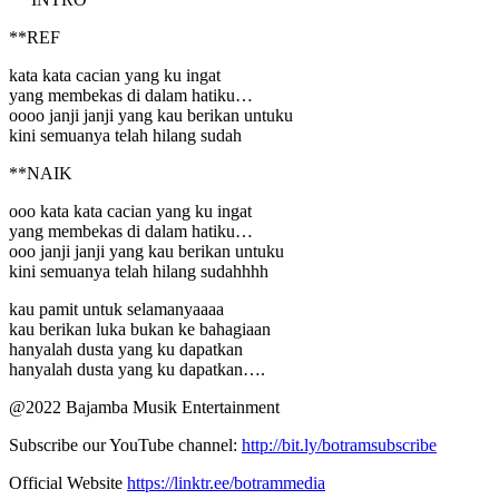
**REF
kata kata cacian yang ku ingat
yang membekas di dalam hatiku…
oooo janji janji yang kau berikan untuku
kini semuanya telah hilang sudah
**NAIK
ooo kata kata cacian yang ku ingat
yang membekas di dalam hatiku…
ooo janji janji yang kau berikan untuku
kini semuanya telah hilang sudahhhh
kau pamit untuk selamanyaaaa
kau berikan luka bukan ke bahagiaan
hanyalah dusta yang ku dapatkan
hanyalah dusta yang ku dapatkan….
@2022 Bajamba Musik Entertainment
Subscribe our YouTube channel:
http://bit.ly/botramsubscribe
Official Website
https://linktr.ee/botrammedia