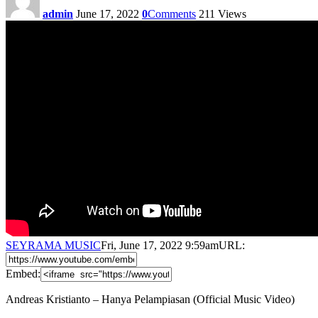
admin
June 17, 2022
0
Comments
211
Views
SEYRAMA MUSIC
Fri, June 17, 2022 9:59am
URL:
Embed:
Andreas Kristianto – Hanya Pelampiasan (Official Music Video)