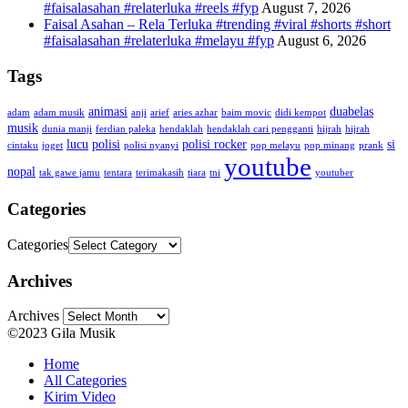
#faisalasahan #relaterluka #reels #fyp
August 7, 2026
Faisal Asahan – Rela Terluka #trending #viral #shorts #short
#faisalasahan #relaterluka #melayu #fyp
August 6, 2026
Tags
animasi
duabelas
adam
adam musik
anji
arief
aries azhar
baim movic
didi kempot
musik
dunia manji
ferdian paleka
hendaklah
hendaklah cari pengganti
hijrah
hijrah
lucu
polisi
polisi rocker
si
cintaku
joget
polisi nyanyi
pop melayu
pop minang
prank
youtube
nopal
tak gawe jamu
tentara
terimakasih
tiara
tni
youtuber
Categories
Categories
Archives
Archives
©2023 Gila Musik
Home
All Categories
Kirim Video